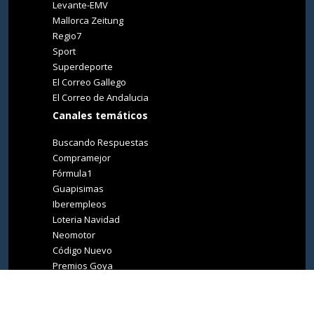
Levante-EMV
Mallorca Zeitung
Regio7
Sport
Superdeporte
El Correo Gallego
El Correo de Andalucia
Canales temáticos
Buscando Respuestas
Compramejor
Fórmula1
Guapisimas
Iberempleos
Loteria Navidad
Neomotor
Código Nuevo
Premios Goya
Premios Oscar
Tucasa
Living Ibiza