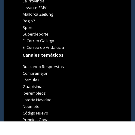
La Provincia
Levante-EMV
Mallorca Zeitung
Regio7
Sport
Superdeporte
El Correo Gallego
El Correo de Andalucia
Canales temáticos
Buscando Respuestas
Compramejor
Fórmula1
Guapisimas
Iberempleos
Loteria Navidad
Neomotor
Código Nuevo
Premios Goya
Premios Oscar
Tucasa