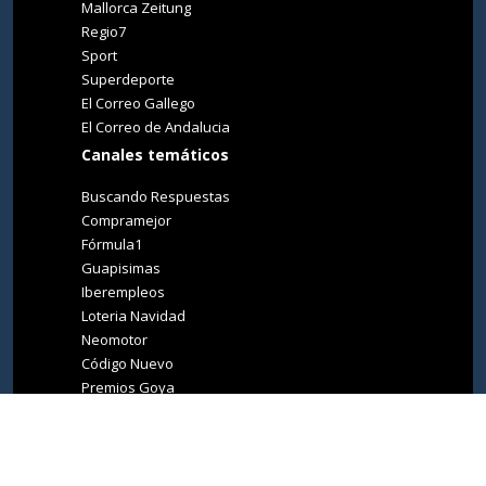
Mallorca Zeitung
Regio7
Sport
Superdeporte
El Correo Gallego
El Correo de Andalucia
Canales temáticos
Buscando Respuestas
Compramejor
Fórmula1
Guapisimas
Iberempleos
Loteria Navidad
Neomotor
Código Nuevo
Premios Goya
Premios Oscar
Tucasa
Living Ibiza
Medio Ambiente