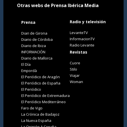
Otras webs de Prensa Ibérica Media
Radio y televisión
Prensa
LevanteTV
Diari de Girona
InformacionTV
Diario de Córdoba
Radio Levante
Diario de Ibiza
INFORMACIÓN
Revistas
Diario de Mallorca
Cuore
El Día
Stilo
Empordà
Viajar
El Periódico de Aragón
Woman
El Periódico de España
El Periódico
El Periódico de Extremadura
El Periódico Mediterráneo
Faro de Vigo
La Crónica de Badajoz
La Nueva España
La Opinión A Coruña