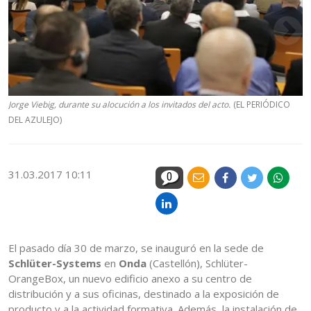
Jorge Viebig, durante su alocución a los invitados del acto.
(EL PERIÓDICO
DEL AZULEJO)
31.03.2017 10:11
0
El pasado día 30 de marzo, se inauguró en la sede de
Schlüter-Systems
en
Onda
(Castellón), Schlüter-
OrangeBox, un nuevo edificio anexo a su centro de
distribución y a sus oficinas, destinado a la exposición de
producto y a la actividad formativa. Además, la instalación de