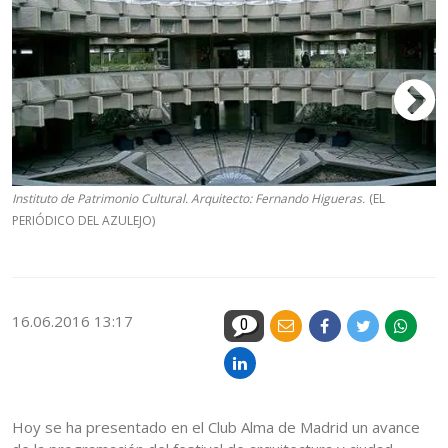
Instituto de Patrimonio Cultural. Arquitecto: Fernando Higueras.
(EL
P
PERIÓDICO DEL AZULEJO)
Vi
P
16.06.2016 13:17
0
Hoy se ha presentado en el Club Alma de Madrid un avance