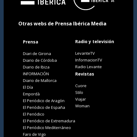
Otras webs de Prensa Ibérica Media
Radio y televisión
Prensa
LevanteTV
Diari de Girona
InformacionTV
Diario de Córdoba
Radio Levante
Diario de Ibiza
INFORMACIÓN
Revistas
Diario de Mallorca
Cuore
El Día
Stilo
Empordà
Viajar
El Periódico de Aragón
Woman
El Periódico de España
El Periódico
El Periódico de Extremadura
El Periódico Mediterráneo
Faro de Vigo