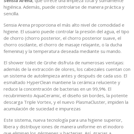
Sensia Arena
, que ofrece una limpieza total y sumamente
higiénica. Además, puede controlarse de manera práctica y
sencilla.
Sensia Arena proporciona el más alto nivel de comodidad e
higiene. El usuario puede controlar la presión del agua, el tipo
de chorro (chorro posterior, el chorro posterior suave, el
chorro oscilante, el chorro de masaje relajante, o la ducha
femenina) y la temperatura deseada mediante su mando.
El shower toilet de Grohe disfruta de numerosas ventajas:
además de la extracción de olores, los cabezales cuentan con
un sistema de autolimpieza antes y después de cada uso. El
esmaltado HyperClean mantiene la cerámica reluciente y
reduce la concentración de bacterias en un 99,9%. El
recubrimiento AquaCeramic, el diseño sin bordes, la potente
descarga Triple Vortex, y el nuevo PlasmaCluster, impiden la
acumulación de suciedad e impurezas
Este sistema, nueva tecnología para una higiene superior,
libera y distribuye iones de manera uniforme en el inodoro
que eliminan los gérmenes y bacterias. Así, gracias a