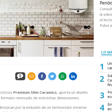
Periód
Consul
la edi
el lect
Pulsa a
LO MÁ
1
Un
ca
2
Su
0
Ca
fin
éctricos
Premium Slim Ceramics
, aporta un diseño
3
Po
ec
su formato renovado de estrechas dimensiones.
4
Em
estacan por la inclusión de un termostato exterior
en 