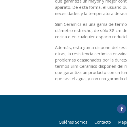
que garantiza un mayor y mejor contr
aparato. De esta forma, el usuario 
necesidades y la temperatura desea
Slim Ceramics es una gama de termos 
diámetro estrecho, de sólo 38 cm de
cocina o en cualquier espacio reducid
Además, esta gama dispone del rest
otras, la resistencia cerámica envaina
problemas ocasionados por la dureza 
termos Slim Ceramics disponen del m
que garantiza un producto con un f
que sea el agua, y con una garantía d
Quiénes Somos
Contacto
Mapa