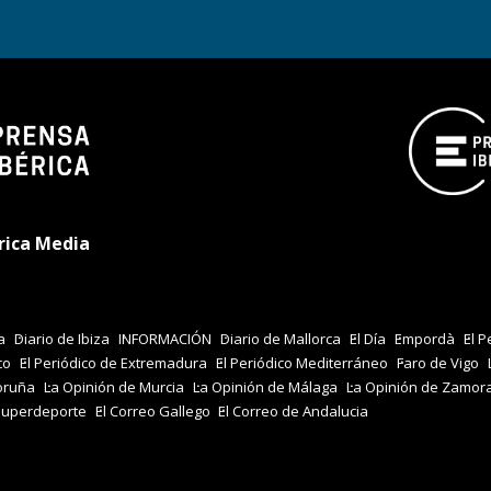
rica Media
a
Diario de Ibiza
INFORMACIÓN
Diario de Mallorca
El Día
Empordà
El P
co
El Periódico de Extremadura
El Periódico Mediterráneo
Faro de Vigo
oruña
La Opinión de Murcia
La Opinión de Málaga
La Opinión de Zamor
Superdeporte
El Correo Gallego
El Correo de Andalucia