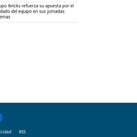
upo Ibricks refuerza su apuesta por el
idado del equipo en sus jornadas
ternas
icidad
RSS