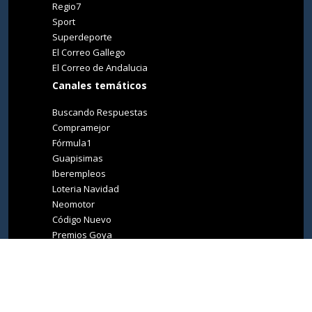
Regio7
Sport
Superdeporte
El Correo Gallego
El Correo de Andalucia
Canales temáticos
Buscando Respuestas
Compramejor
Fórmula1
Guapisimas
Iberempleos
Loteria Navidad
Neomotor
Código Nuevo
Premios Goya
Premios Oscar
Tucasa
Living Ibiza
Medio Ambiente