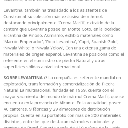
Levantina, también ha trasladado a los asistentes de
Construmat su colección más exclusiva de mármol,
destacando principalmente ‘Crema Marfil’, extraído de la
cantera que Levantina posee en Monte Coto, en la localidad
alicantina de Pinoso. Asimismo, exhibió materiales como
‘Marrón Emperador’, ‘Rojo Levantina’, ‘Capri, Spanish Gold’,
‘Niwala White’ o ‘Niwala Yelow’, Con una extensa gama de
materiales de origen español, Levantina se posiciona como el
referente en el suministro de piedra Natural y otras
superficies sólidas a nivel internacIonal.
SOBRE LEVANTINA //
La compañía es referente mundial en
explotación, transformación y comercialización de Piedra
Natural. La multinacional, fundada en 1959, cuenta con el
mayor yacimiento del mundo de mármol Crema Marfil, que se
encuentra en la provincia de Alicante. En la actualidad, posee
40 canteras, 9 fábricas y 29 almacenes de distribución
propios. Cuenta en su portafolio con más de 200 materiales
distintos, entre los que destacan mármoles nacionales y
granitos de Brasil. Exporta a más de 110 países de la Unión