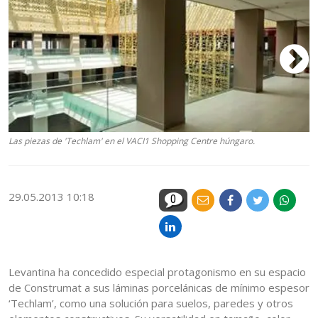
Las piezas de 'Techlam' en el VACI1 Shopping Centre húngaro.
El
29.05.2013 10:18
0
Levantina ha concedido especial protagonismo en su espacio
de Construmat a sus láminas porcelánicas de mínimo espesor
‘Techlam’, como una solución para suelos, paredes y otros