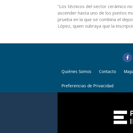
“Los técnicos del sector cerámico n
ascender hasta uno de los puntos má
prueba en la que se combina el deport
López, quien subraya que la inscripci
Quiénes Somos
Contacto
Mapa
Preferencias de Privacidad