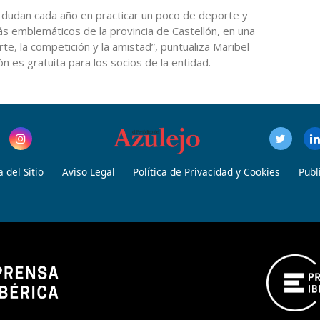
o dudan cada año en practicar un poco de deporte y
s emblemáticos de la provincia de Castellón, en una
e, la competición y la amistad”, puntualiza Maribel
ón es gratuita para los socios de la entidad.
 del Sitio
Aviso Legal
Política de Privacidad y Cookies
Publ