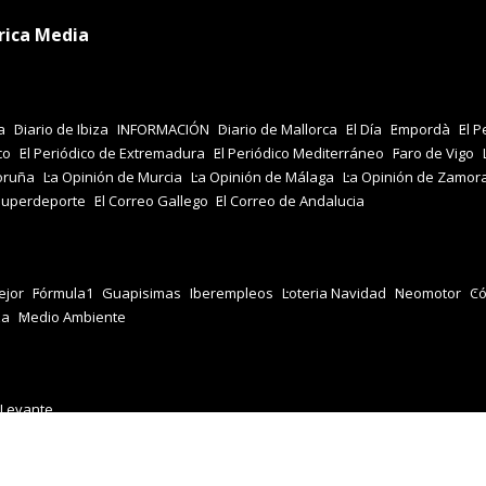
rica Media
a
Diario de Ibiza
INFORMACIÓN
Diario de Mallorca
El Día
Empordà
El P
co
El Periódico de Extremadura
El Periódico Mediterráneo
Faro de Vigo
oruña
La Opinión de Murcia
La Opinión de Málaga
La Opinión de Zamor
Superdeporte
El Correo Gallego
El Correo de Andalucia
jor
Fórmula1
Guapisimas
Iberempleos
Loteria Navidad
Neomotor
Có
za
Medio Ambiente
 Levante