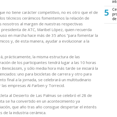
in
5
Ce
que no tiene carácter competitivo, no es otro que el de
pr
 los técnicos cerámicos fomentemos la relación de
de
 nosotros al margen de nuestras respectivas
la presidenta de ATC, Maribel López, quien recuerda
 puso en marcha hace más de 35 años “para fomentar la
micos y, de esta manera, ayudar a evolucionar a la
á, prácticamente, la misma estructura de las
ación de los participantes tendrá lugar a las 10 horas
 Benicàssim, y sólo media hora más tarde se iniciará la
enciados: uno para bicicletas de carrera y otro para
to final a la jornada, se celebrará un multitudinario
 las empresas Al-Farben y Torrecid.
icleta al Desierto de Las Palmas se celebró el 28 de
ta se ha convertido en un acontecimiento ya
ociación, que año tras año consigue despertar el interés
 de la industria cerámica.