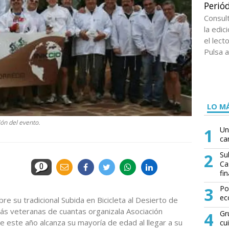
Periód
Consul
la edi
el lect
Pulsa a
LO MÁ
ión del evento.
1
Un
ca
2
Su
Ca
0
fin
3
Po
ec
e su tradicional Subida en Bicicleta al Desierto de
más veteranas de cuantas organizala Asociación
4
Gr
 este año alcanza su mayoría de edad al llegar a su
cu