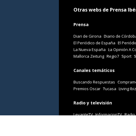
Otras webs de Prensa Ibé
Prensa
Diari de Girona
Diario de Córdob
El Periódico de España
El Periódi
La Nueva España
La Opinión A C
Mallorca Zeitung
Regio7
Sport
Canales temáticos
Buscando Respuestas
Comprame
Premios Oscar
Tucasa
Living Ibi
Radio y televisión
LevanteTV
InformacionTV
Radio
Revistas