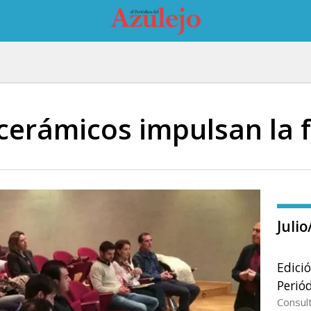
 cerámicos impulsan la
Juli
Edici
Periód
Consul