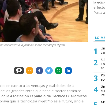
la edi
el lect
Pulsa a
LO MÁ
os asistentes a la jornada sobre tecnología digital.
1
Un
ca
2
Su
Ca
fin
0
3
Po
ec
les en cuanto a las ventajas y cualidades de la
4
Gr
o de los grandes retos que tiene el sector cerámico
cu
in
e de la
Asociación Española de Técnicos Cerámicos
braya que la tecnología inkjet “no es el futuro, sino el
5
Mo