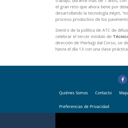
trabajo, durante más de 7 años, con
el gran reto que ahora tiene por dela
desarrollando la tecnología inkjet, “e
proceso productivo de los pavimento
Dentro de la política de ATC de difus
celebrar el tercer módulo de
Técnic
dirección de Pierluigi dal Corso, se d
hasta el día 13 con una clase práctica
Quiénes Somos
Contacto
Mapa
Preferencias de Privacidad