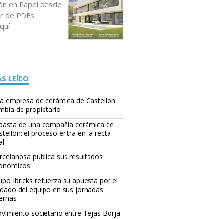
ción en Papel desde
or de PDFs.
quí
S LEÍDO
a empresa de cerámica de Castellón
mbia de propietario
basta de una compañía cerámica de
stellón: el proceso entra en la recta
al
rcelanosa publica sus resultados
onómicos
upo Ibricks refuerza su apuesta por el
idado del equipo en sus jornadas
ternas
vimiento societario entre Tejas Borja