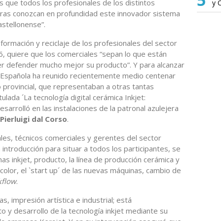
s que todos los profesionales de los distintos
y 
eras conozcan en profundidad este innovador sistema
astellonense”.
 formación y reciclaje de los profesionales del sector
, quiere que los comerciales “sepan lo que están
r defender mucho mejor su producto”. Y para alcanzar
ón Española ha reunido recientemente medio centenar
 provincial, que representaban a otras tantas
ulada ´La tecnología digital cerámica Inkjet:
esarrolló en las instalaciones de la patronal azulejera
Pierluigi dal Corso
.
ales, técnicos comerciales y gerentes del sector
introducción para situar a todos los participantes, se
nas inkjet, producto, la línea de producción cerámica y
 color, el `start up´ de las nuevas máquinas, cambio de
kflow
.
, impresión artística e industrial; está
o y desarrollo de la tecnología inkjet mediante su