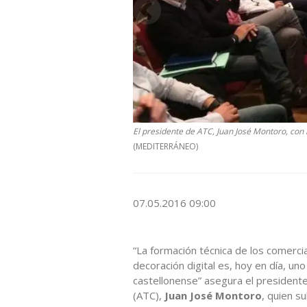
El presidente de ATC, Juan José Montoro, con l
(MEDITERRÁNEO)
07.05.2016 09:00
“La formación técnica de los comercia
decoración digital es, hoy en día, un
castellonense” asegura el president
(ATC),
Juan José Montoro
, quien su