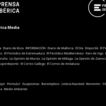
rica Media
a
Diario de Ibiza
INFORMACIÓN
Diario de Mallorca
El Día
Empordà
El P
co
El Periódico de Extremadura
El Periódico Mediterráneo
Faro de Vigo
oruña
La Opinión de Murcia
La Opinión de Málaga
La Opinión de Zamor
Superdeporte
El Correo Gallego
El Correo de Andalucia
jor
Fórmula1
Guapisimas
Iberempleos
Loteria Navidad
Neomotor
Có
za
Medio Ambiente