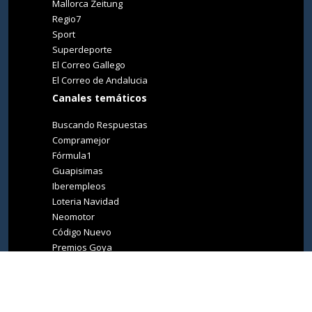
Mallorca Zeitung
Regio7
Sport
Superdeporte
El Correo Gallego
El Correo de Andalucia
Canales temáticos
Buscando Respuestas
Compramejor
Fórmula1
Guapisimas
Iberempleos
Loteria Navidad
Neomotor
Código Nuevo
Premios Goya
Premios Oscar
Tucasa
Living Ibiza
Medio Ambiente