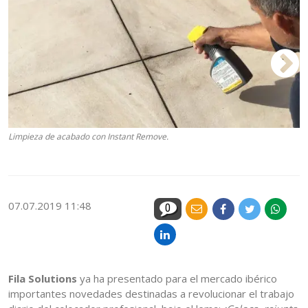
Limpieza de acabado con Instant Remove.
Re
re
07.07.2019 11:48
0
Fila Solutions
ya ha presentado para el mercado ibérico
importantes novedades destinadas a revolucionar el trabajo