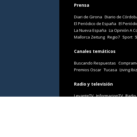
Prensa
Diari de Girona
Diario de Córdob
El Periódico de España
El Periódi
La Nueva España
La Opinión A C
Mallorca Zeitung
Regio7
Sport
Canales temáticos
Buscando Respuestas
Comprame
Premios Oscar
Tucasa
Living Ibi
Radio y televisión
LevanteTV
InformacionTV
Radio
Revistas
Cuore
Stilo
Viajar
Woman