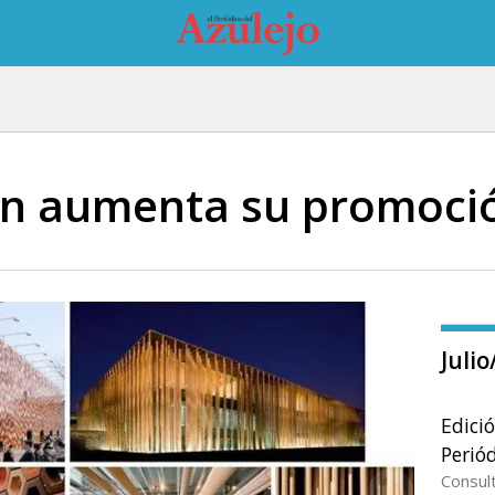
ain aumenta su promoció
Juli
Edici
Periód
Consul