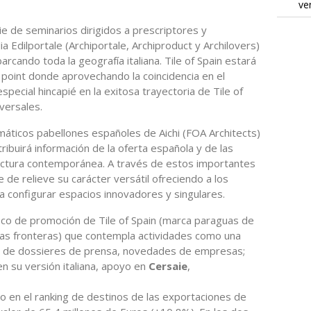
ve
rie de seminarios dirigidos a prescriptores y
lia Edilportale (Archiportale, Archiproduct y Archilovers)
arcando toda la geografía italiana. Tile of Spain estará
 point donde aprovechando la coincidencia en el
special hincapié en la exitosa trayectoria de Tile of
versales.
máticos pabellones españoles de Aichi (FOA Architects)
ibuirá información de la oferta española y de las
tectura contemporánea. A través de estos importantes
de relieve su carácter versátil ofreciendo a los
 configurar espacios innovadores y singulares.
ífico de promoción de Tile of Spain (marca paraguas de
ras fronteras) que contempla actividades como una
s de dossieres de prensa, novedades de empresas;
en su versión italiana, apoyo en
Cersaie
,
o en el ranking de destinos de las exportaciones de