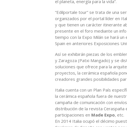
el planeta, energía para la vida”.
“Edilportale tour” se trata de una se
organizados por el portal líder en Ita
y que tienen un carácter itinerante ab
presente en el foro mediante un info
tiempo con la Expo Milán se hará un e
Spain en anteriores Exposiciones Uni
Así se exhibirán piezas de los emble
y Zaragoza (Patxi Mangado) y se distr
soluciones que ofrece para la arqui
proyectos, la cerámica española pone 
creadores grandes posibilidades para
Italia cuenta con un Plan País espec
la cerámica española fuera de nuest
campaña de comunicación con envío
distribución de la revista Ceraspaña 
participaciones en
Made Expo
, etc.
En 2014 Italia ocupó el décimo puest