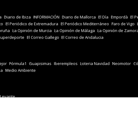
a
Diario de Ibiza
INFORMACIÓN
Diario de Mallorca
El Día
Empordà
El P
co
El Periódico de Extremadura
El Periódico Mediterráneo
Faro de Vigo
oruña
La Opinión de Murcia
La Opinión de Málaga
La Opinión de Zamor
Superdeporte
El Correo Gallego
El Correo de Andalucia
jor
Fórmula1
Guapisimas
Iberempleos
Loteria Navidad
Neomotor
Có
za
Medio Ambiente
 Levante