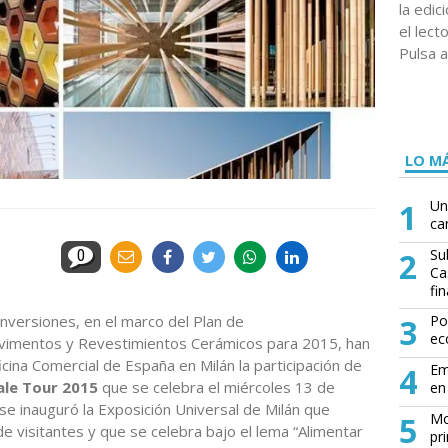
la edi
el lect
Pulsa a
LO MÁ
1
Un
ca
2
Su
0
Ca
fin
nversiones, en el marco del Plan de
3
Po
ec
Pavimentos y Revestimientos Cerámicos para 2015, han
cina Comercial de España en Milán la participación de
4
Em
ale Tour 2015
que se celebra el miércoles 13 de
en 
e inauguró la Exposición Universal de Milán que
5
Mo
e visitantes y que se celebra bajo el lema “Alimentar
pr