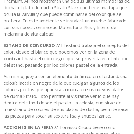
Premium. Allí nos mostrarán una de sus últimas mamparas de
ducha, el plato de ducha Strato Stark que tiene una tapa que
oculta la válvula y que puede combinarse del color que se
prefiera. En este ambiente se instalará un mueble fabricado
con sus nuevas encimeras Moonstone Plus y frente de
melamina de alta calidad.
ESTAND DE CONCURSO //
El estand trabaja el concepto del
color, desde el blanco que podemos ver en la zona de
contract
hasta el cubo negro que se proyecta en el interior
del stand, pasando por los colores pastel de la entrada.
Asímismo, juega con un elemento dinámico en el estand: una
celosía lacada en negro de la que cuelgan algunos de los
colores por los que apuesta la marca en sus nuevos platos
de ducha Strato. Esto permite al visitante ver lo que hay
dentro del stand desde el pasillo. La celosía, que sirve de
muestrario de colores de sus platos de ducha, permite sacar
las piezas para tocar su textura lisa y antideslizante.
ACCIONES EN LA FERIA //
Torvisco Group tiene como
objetivo en Cvisama potenciar su imagen de marca, abrir