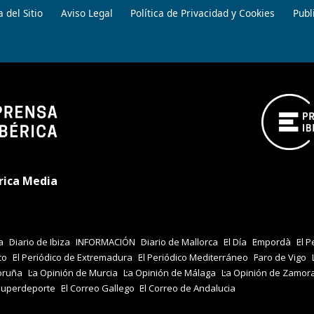
 del Sitio
Aviso Legal
Política de Privacidad y Cookies
Publ
rica Media
a
Diario de Ibiza
INFORMACIÓN
Diario de Mallorca
El Día
Empordà
El P
co
El Periódico de Extremadura
El Periódico Mediterráneo
Faro de Vigo
oruña
La Opinión de Murcia
La Opinión de Málaga
La Opinión de Zamor
Superdeporte
El Correo Gallego
El Correo de Andalucia