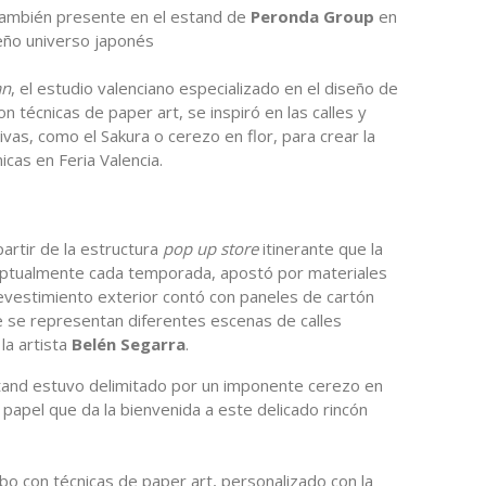
también presente en el estand de
Peronda Group
en
eño universo japonés
an
, el estudio valenciano especializado en el diseño de
 técnicas de paper art, se inspiró en las calles y
vas, como el Sakura o cerezo en flor, para crear la
cas en Feria Valencia.
partir de la estructura
pop up store
itinerante que la
ptualmente cada temporada, apostó por materiales
 revestimiento exterior contó con paneles de cartón
de se representan diferentes escenas de calles
la artista
Belén Segarra
.
estand estuvo delimitado por un imponente cerezo en
 papel que da la bienvenida a este delicado rincón
cabo con técnicas de paper art, personalizado con la