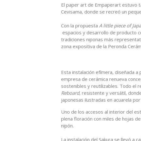
El paper art de Empaperart estuvo 
Cevisama, donde se recreó un pequ
Con la propuesta
A little piece of Jap
espacios y desarrollo de producto con
tradiciones niponas más representati
zona expositiva de la Peronda Cerámi
Esta instalación efímera, diseñada a 
empresa de cerámica renueva conce
sostenibles y reutilizables. Todo el
Reboard
, resistente y versátil, don
japonesas ilustradas en acuarela por 
Uno de los accesos al interior del 
plena floración con miles de hojas de
nipón.
La instalación del Sakura se llevó a 