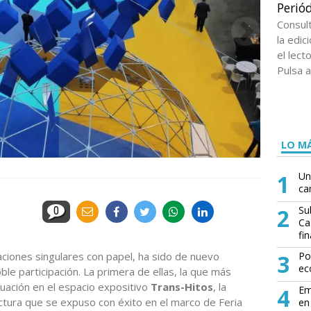
Periód
Consul
la edi
el lect
Pulsa a
LO MÁ
1
Un
ca
2
Su
0
Ca
fin
aciones singulares con papel, ha sido de nuevo
3
Po
ec
le participación. La primera de ellas, la que más
ctuación en el espacio expositivo
Trans-Hitos
, la
4
Em
ctura que se expuso con éxito en el marco de Feria
en 