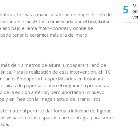
5
Mo
pr
nticas, hechas a mano, vistieron de papel el cielo de
ve
edición de TransHitos, comisariada por el
Instituto
e año bajo el lema
Inter-Acciones
y donde se
ede tener la cerámica más allá del mero
a más de 13 metros de altura, Empaperart llenó de
nica. Para la realización de esta intervención, el ITC
encianos Empaperart, especializados en fusionar el
técnicas de paper art como el origami. La propuesta
vo de la edición anterior, pero aportando un nuevo
s y en línea con la imagen actual de TransHitos.
 este material permite dar forma a infinidad de figuras
os visuales en los espacios que se integra para ser el
rada.