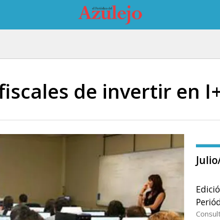
fiscales de invertir en I
Juli
Edici
Periód
Consul