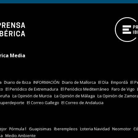
rica Media
a
Diario de Ibiza
INFORMACIÓN
Diario de Mallorca
El Día
Empordà
El P
co
El Periódico de Extremadura
El Periódico Mediterráneo
Faro de Vigo
oruña
La Opinión de Murcia
La Opinión de Málaga
La Opinión de Zamor
Superdeporte
El Correo Gallego
El Correo de Andalucia
jor
Fórmula1
Guapisimas
Iberempleos
Loteria Navidad
Neomotor
Có
za
Medio Ambiente