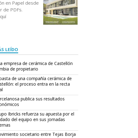
ción en Papel desde
or de PDFs.
quí
S LEÍDO
a empresa de cerámica de Castellón
mbia de propietario
basta de una compañía cerámica de
stellón: el proceso entra en la recta
al
rcelanosa publica sus resultados
onómicos
upo Ibricks refuerza su apuesta por el
idado del equipo en sus jornadas
ternas
vimiento societario entre Tejas Borja