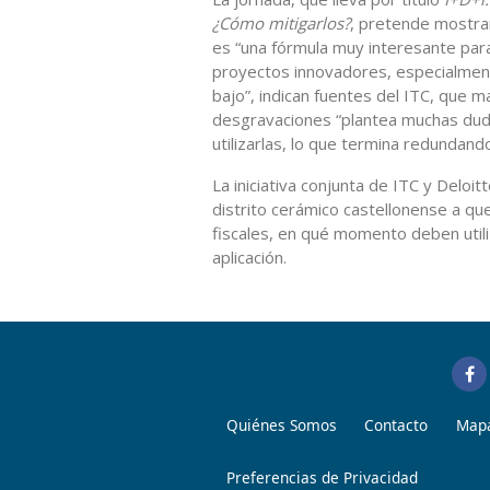
¿Cómo mitigarlos?
, pretende mostrar 
es “una fórmula muy interesante para 
proyectos innovadores, especialment
bajo”, indican fuentes del ITC, que 
desgravaciones “plantea muchas dud
utilizarlas, lo que termina redundan
La iniciativa conjunta de ITC y Deloit
distrito cerámico castellonense a qu
fiscales, en qué momento deben util
aplicación.
Quiénes Somos
Contacto
Mapa
Preferencias de Privacidad