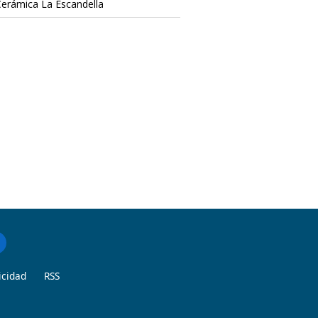
Cerámica La Escandella
icidad
RSS