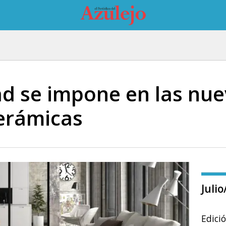
dad se impone en las nu
erámicas
Juli
Edici