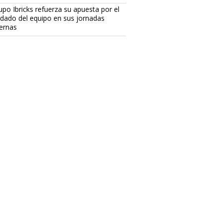
upo Ibricks refuerza su apuesta por el
idado del equipo en sus jornadas
ternas