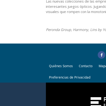
Las nuevas colecciones de las empre
interesantes juegos ópticos. Jugand
visuales que rompen con la monoton
Peronda Group, Harmony, Lins by Y
Quiénes Somos
Contacto
Mapa
Preferencias de Privacidad