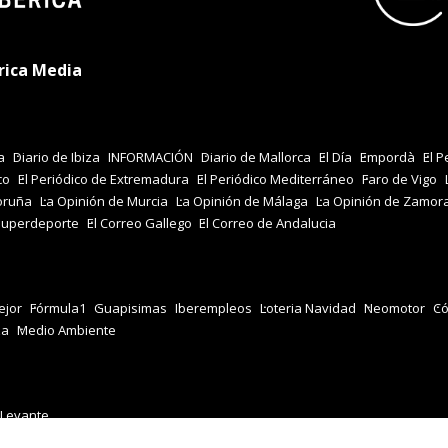
rica Media
a
Diario de Ibiza
INFORMACIÓN
Diario de Mallorca
El Día
Empordà
El P
co
El Periódico de Extremadura
El Periódico Mediterráneo
Faro de Vigo
oruña
La Opinión de Murcia
La Opinión de Málaga
La Opinión de Zamor
Superdeporte
El Correo Gallego
El Correo de Andalucia
jor
Fórmula1
Guapisimas
Iberempleos
Loteria Navidad
Neomotor
Có
za
Medio Ambiente
 Levante