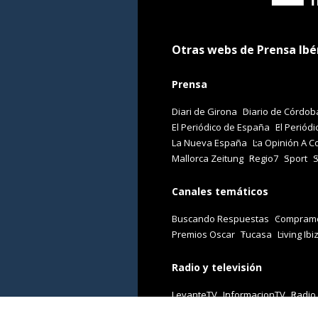
Otras webs de Prensa Ibé
Prensa
Diari de Girona
Diario de Córdob
El Periódico de España
El Periódi
La Nueva España
La Opinión A C
Mallorca Zeitung
Regio7
Sport
Canales temáticos
Buscando Respuestas
Comprame
Premios Oscar
Tucasa
Living Ibi
Radio y televisión
LevanteTV
InformacionTV
Radio