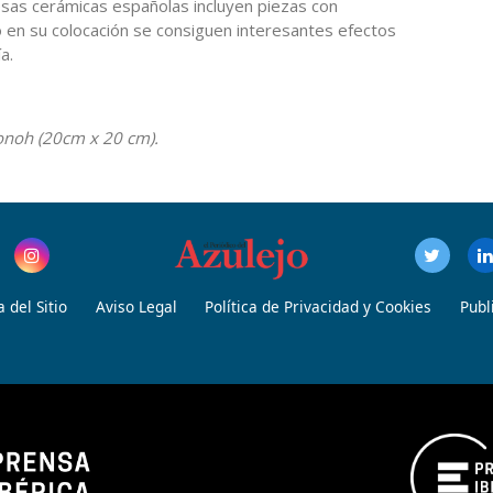
sas cerámicas españolas incluyen piezas con
o en su colocación se consiguen interesantes efectos
ía.
onoh (20cm x 20 cm).
 del Sitio
Aviso Legal
Política de Privacidad y Cookies
Publ