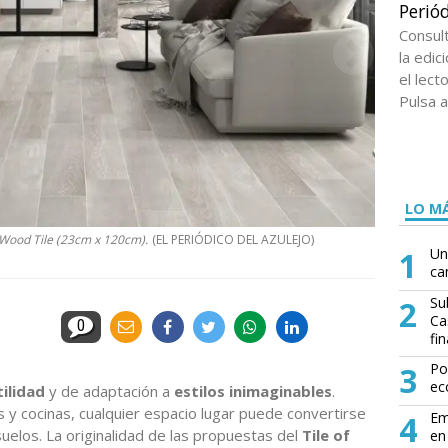
Periód
Consul
la edi
el lect
Pulsa a
LO MÁ
Wood Tile (23cm x 120cm).
(EL PERIÓDICO DEL AZULEJO)
1
Un
ca
2
Su
Ca
0
fin
3
Po
ec
ilidad
y de adaptación a
estilos inimaginables
.
y cocinas, cualquier espacio lugar puede convertirse
4
Em
uelos. La originalidad de las propuestas del
Tile of
en 