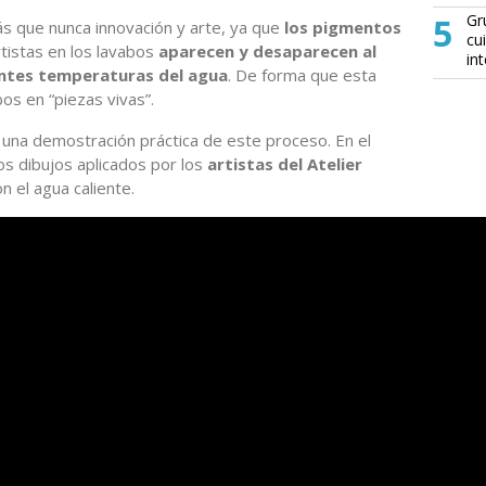
5
Gr
s que nunca innovación y arte, ya que
los pigmentos
cu
rtistas en los lavabos
aparecen y desaparecen al
in
entes temperaturas del agua
. De forma que esta
bos en “piezas vivas”.
 una demostración práctica de este proceso. En el
os dibujos aplicados por los
artistas del Atelier
n el agua caliente.