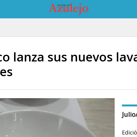
co lanza sus nuevos la
es
Juli
Edici