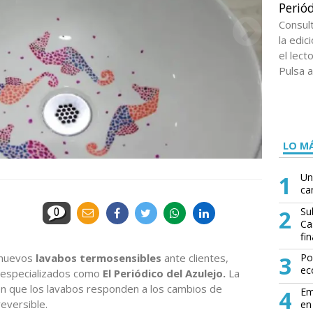
Periód
Consul
la edi
el lect
Pulsa a
LO MÁ
1
Un
ca
2
Su
0
Ca
fin
nuevos
lavabos termosensibles
ante clientes,
3
Po
ec
n especializados como
El Periódico del Azulejo.
La
n que los lavabos responden a los cambios de
4
Em
eversible.
en 