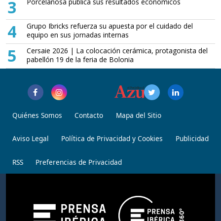
3
Porcelanosa publica sus resultados económicos
4
Grupo Ibricks refuerza su apuesta por el cuidado del
equipo en sus jornadas internas
5
Cersaie 2026 | La colocación cerámica, protagonista del
pabellón 19 de la feria de Bolonia
Quiénes Somos
Contacto
Mapa del Sitio
Aviso Legal
Política de Privacidad y Cookies
Publicidad
RSS
Preferencias de Privacidad