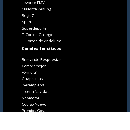
Levante-EMV
Mallorca Zeitung
Regio7
Sport
Superdeporte
El Correo Gallego
El Correo de Andalucia
Canales temáticos
Buscando Respuestas
Compramejor
Fórmula1
Guapisimas
Iberempleos
Loteria Navidad
Neomotor
Código Nuevo
Premios Goya
Premios Oscar
Tucasa
Living Ibiza