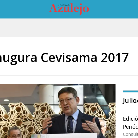
augura Cevisama 2017
Juli
Edici
Periód
Consul