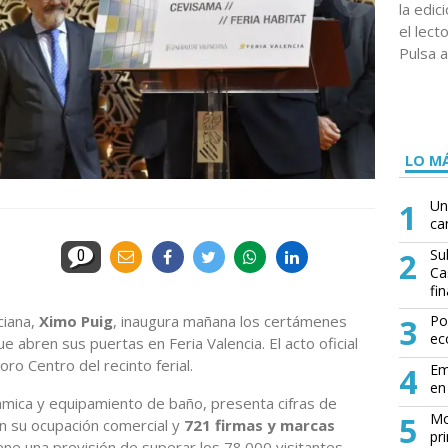
la edi
el lect
Pulsa a
LO MÁ
1
Un
ca
2
Su
0
Ca
fin
ciana,
Ximo Puig
, inaugura mañana los certámenes
3
Po
ec
ue abren sus puertas en Feria Valencia. El acto oficial
oro Centro del recinto ferial.
4
Em
en 
ámica y equipamiento de baño, presenta cifras de
5
Mo
n su ocupación comercial y
721 firmas y marcas
pr
iene una previsión de superar los 78.000 visitantes