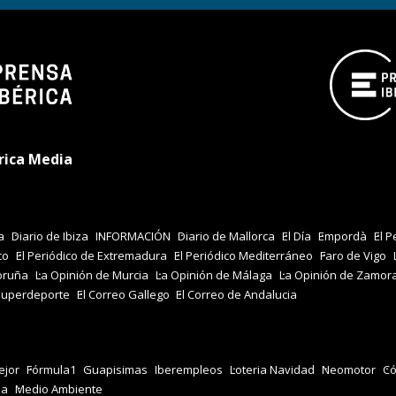
rica Media
a
Diario de Ibiza
INFORMACIÓN
Diario de Mallorca
El Día
Empordà
El P
co
El Periódico de Extremadura
El Periódico Mediterráneo
Faro de Vigo
oruña
La Opinión de Murcia
La Opinión de Málaga
La Opinión de Zamor
Superdeporte
El Correo Gallego
El Correo de Andalucia
jor
Fórmula1
Guapisimas
Iberempleos
Loteria Navidad
Neomotor
Có
za
Medio Ambiente