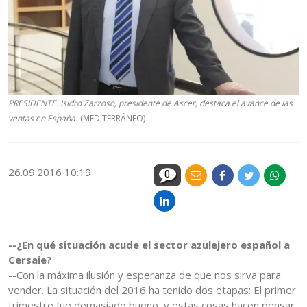
PRESIDENTE. Isidro Zarzoso, presidente de Ascer, destaca el avance de las
ventas en España.
(MEDITERRÁNEO)
26.09.2016 10:19
0
--¿En qué situación acude el sector azulejero español a
Cersaie?
--Con la máxima ilusión y esperanza de que nos sirva para
vender. La situación del 2016 ha tenido dos etapas: El primer
trimestre fue demasiado bueno, y estas cosas hacen pensar