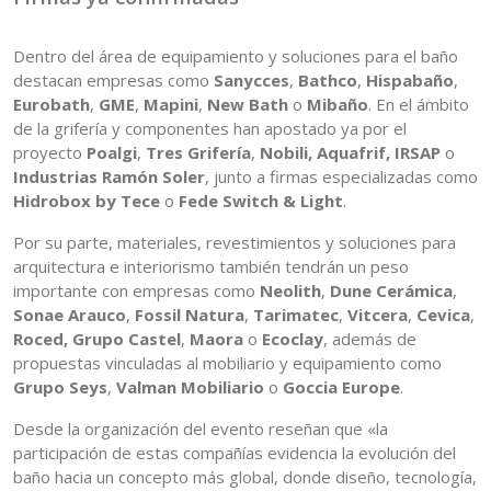
Dentro del área de equipamiento y soluciones para el baño
destacan empresas como
Sanycces
,
Bathco
,
Hispabaño
,
Eurobath
,
GME
,
Mapini
,
New Bath
o
Mibaño
. En el ámbito
de la grifería y componentes han apostado ya por el
proyecto
Poalgi
,
Tres Grifería
,
Nobili, Aquafrif, IRSAP
o
Industrias Ramón Soler
, junto a firmas especializadas como
Hidrobox by Tece
o
Fede Switch & Light
.
Por su parte, materiales, revestimientos y soluciones para
arquitectura e interiorismo también tendrán un peso
importante con empresas como
Neolith
,
Dune Cerámica
,
Sonae Arauco
,
Fossil Natura
,
Tarimatec
,
Vitcera
,
Cevica
,
Roced, Grupo Castel
,
Maora
o
Ecoclay
, además de
propuestas vinculadas al mobiliario y equipamiento como
Grupo Seys
,
Valman Mobiliario
o
Goccia Europe
.
Desde la organización del evento reseñan que «la
participación de estas compañías evidencia la evolución del
baño hacia un concepto más global, donde diseño, tecnología,