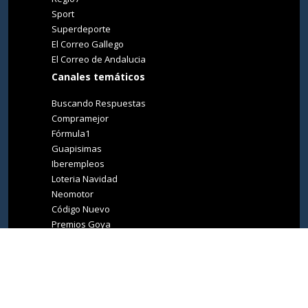
Sport
Superdeporte
El Correo Gallego
El Correo de Andalucia
Canales temáticos
Buscando Respuestas
Compramejor
Fórmula1
Guapisimas
Iberempleos
Loteria Navidad
Neomotor
Código Nuevo
Premios Goya
Premios Oscar
Tucasa
Living Ibiza
Medio Ambiente