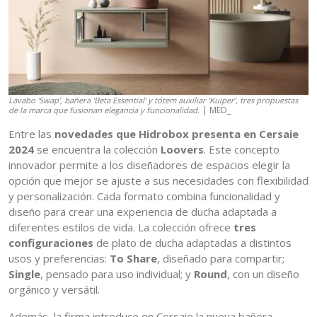
Lavabo ‘Swap’, bañera ‘Beta Essential’ y tótem auxiliar ‘Kuiper’, tres propuestas
| MED_
de la marca que fusionan elegancia y funcionalidad.
Entre las
novedades que Hidrobox presenta en Cersaie
2024
se encuentra la colección
Loovers
. Este concepto
innovador permite a los diseñadores de espacios elegir la
opción que mejor se ajuste a sus necesidades con flexibilidad
y personalización. Cada formato combina funcionalidad y
diseño para crear una experiencia de ducha adaptada a
diferentes estilos de vida. La colección ofrece
tres
configuraciones
de plato de ducha adaptadas a distintos
usos y preferencias:
To Share
, diseñado para compartir;
Single
, pensado para uso individual; y
Round
, con un diseño
orgánico y versátil.
Además, la firma introduce en Cersaie la nueva bañera