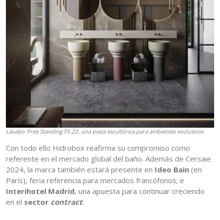
Lavabo ‘Free Standing FS 23’, una pieza escultórica para ambientes exclusivos.
Con todo ello Hidrobox reafirma su compromiso como
referente en el mercado global del baño. Además de Cersaie
2024, la marca también estará presente en
Ideo Bain
(en
París), feria referencia para mercados francófonos; e
Interihotel Madrid
, una apuesta para continuar creciendo
en el
sector
contract
.