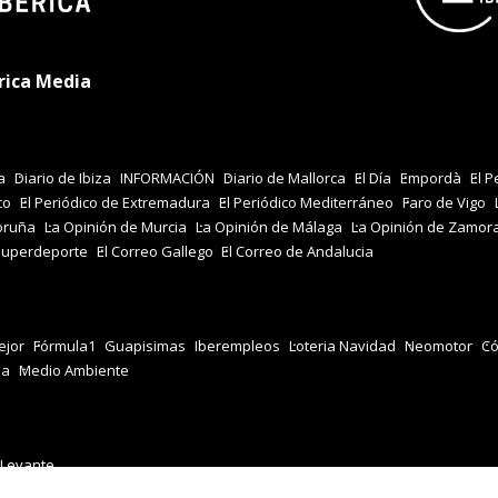
rica Media
a
Diario de Ibiza
INFORMACIÓN
Diario de Mallorca
El Día
Empordà
El P
co
El Periódico de Extremadura
El Periódico Mediterráneo
Faro de Vigo
oruña
La Opinión de Murcia
La Opinión de Málaga
La Opinión de Zamor
Superdeporte
El Correo Gallego
El Correo de Andalucia
jor
Fórmula1
Guapisimas
Iberempleos
Loteria Navidad
Neomotor
Có
za
Medio Ambiente
 Levante