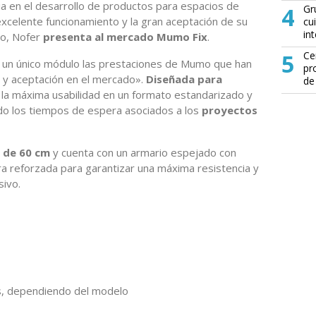
ia en el desarrollo de productos para espacios de
4
Gr
xcelente funcionamiento y la gran aceptación de su
cu
in
mo, Nofer
presenta al mercado Mumo Fix
.
5
Ce
n un único módulo las prestaciones de Mumo que han
pr
 y aceptación en el mercado».
Diseñada para
de
e la máxima usabilidad en un formato estandarizado y
ndo los tiempos de espera asociados a los
proyectos
l de 60 cm
y cuenta con un armario espejado con
ura reforzada para garantizar una máxima resistencia y
sivo.
s, dependiendo del modelo