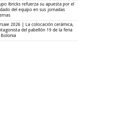
upo Ibricks refuerza su apuesta por el
idado del equipo en sus jornadas
ternas
rsaie 2026 | La colocación cerámica,
otagonista del pabellón 19 de la feria
 Bolonia