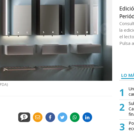
Edici
Periód
Consul
la edi
el lect
Pulsa a
LO MÁ
EPDA)
1
Un
ca
2
Su
Ca
fin
0
3
Po
ec