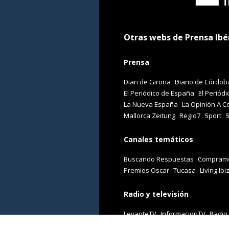
Otras webs de Prensa Ibé
Prensa
Diari de Girona
Diario de Córdob
El Periódico de España
El Periódi
La Nueva España
La Opinión A C
Mallorca Zeitung
Regio7
Sport
Canales temáticos
Buscando Respuestas
Comprame
Premios Oscar
Tucasa
Living Ibi
Radio y televisión
LevanteTV
InformacionTV
Radio