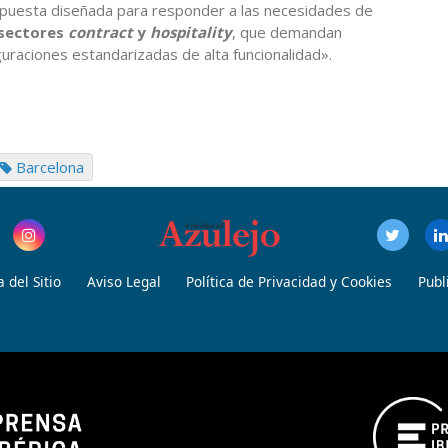
puesta diseñada para responder a las necesidades de
sectores
contract
y
hospitality
, que demandan
uraciones estandarizadas de alta funcionalidad».
Barcelona
 del Sitio
Aviso Legal
Política de Privacidad y Cookies
Publ