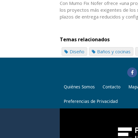
Con Mumo Fix Nofer ofrece «una pro
los proyectos más exigentes de los
plazos de entrega reducidos y config
Temas relacionados
Diseño
Baños y cocinas
Quiénes Somos
Contacto
Mapa
Preferencias de Privacidad