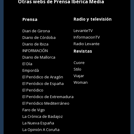
Otras webs de Prensa Ibérica Media
Radio y televisión
Prensa
LevanteTV
Diari de Girona
InformacionTV
Diario de Córdoba
Radio Levante
Diario de Ibiza
INFORMACIÓN
Revistas
Diario de Mallorca
Cuore
El Día
Stilo
Empordà
Viajar
El Periódico de Aragón
Woman
El Periódico de España
El Periódico
El Periódico de Extremadura
El Periódico Mediterráneo
Faro de Vigo
La Crónica de Badajoz
La Nueva España
La Opinión A Coruña