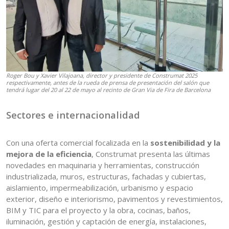
Roger Bou y Xavier Vilajoana, director y presidente de Construmat 2025
respectivamente, antes de la rueda de prensa de presentación del salón que
tendrá lugar del 20 al 22 de mayo al recinto de Gran Via de Fira de Barcelona
Sectores e internacionalidad
Con una oferta comercial focalizada en la
sostenibilidad y la
mejora de la eficiencia
, Construmat presenta las últimas
novedades en maquinaria y herramientas, construcción
industrializada, muros, estructuras, fachadas y cubiertas,
aislamiento, impermeabilización, urbanismo y espacio
exterior, diseño e interiorismo, pavimentos y revestimientos,
BIM y TIC para el proyecto y la obra, cocinas, baños,
iluminación, gestión y captación de energía, instalaciones,