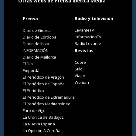
Otras webs de Prensa Ibérica Media
Radio y televisión
Prensa
LevanteTV
Diari de Girona
InformacionTV
Diario de Córdoba
Radio Levante
Diario de Ibiza
INFORMACIÓN
Revistas
Diario de Mallorca
Cuore
El Día
Stilo
Empordà
Viajar
El Periódico de Aragón
Woman
El Periódico de España
El Periódico
El Periódico de Extremadura
El Periódico Mediterráneo
Faro de Vigo
La Crónica de Badajoz
La Nueva España
La Opinión A Coruña