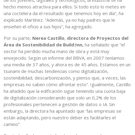
de los jóvenes, digitales y tecnológicos, la industria se ha
hecho menos atractiva para ellos. Si todo esto lo metes en
una coctelera da el resultado que tenemos hoy en día”, ha
explicado Martínez. “Además, ya no hay padres que le
enseñen el oficio a sus hijos”, ha agregado.
Por su parte,
Nerea Castillo
,
directora de Proyectos del
Área de Sostenibilidad de Build:Inn,
ha señalado que “el
sector ha perdido mucha mano de obra y está muy
envejecido. Según un informe del BBVA, en 2007 teníamos
una media de 37 años, y ahora es de 45 años. Estamos en un
tsunami de muchas tendencias como digitalización,
sostenibilidad, descarbonización, y pienso que, a veces, las
empresas no saben cómo afrontar esto”. Igualmente, Castillo
ha añadido que la edificación sigue teniendo una cuota baja
de digitalización considerando que solo un 0,2% de los
profesionales pertenecen a gestión de datos o IA. Sin
embargo, la directora ha apuntado que “las empresas se
están adaptando, pero nuestro deber es facilitarles el
camino”.