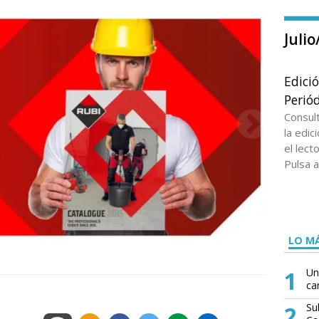
Juli
Edici
Periód
Consul
la edi
el lect
Pulsa a
LO MÁ
1
Un
ca
2
Su