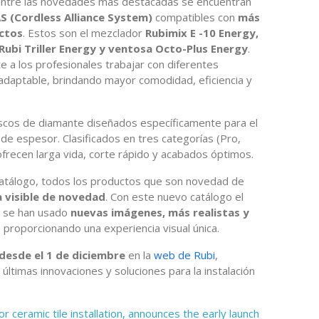
 Entre las novedades más destacadas se encuentran
S (Cordless Alliance System)
compatibles con
más
ctos
. Estos son el mezclador
Rubimix E -10 Energy,
Rubi Triller Energy y ventosa Octo-Plus Energy
.
e a los profesionales trabajar con diferentes
 adaptable, brindando mayor comodidad, eficiencia y
scos de diamante diseñados específicamente para el
e espesor. Clasificados en tres categorías (Pro,
frecen larga vida, corte rápido y acabados óptimos.
catálogo, todos los productos que son novedad de
 visible de novedad
. Con este nuevo catálogo el
ue se han usado
nuevas imágenes, más realistas y
, proporcionando una experiencia visual única.
 desde el 1 de diciembre
en la
web de Rubi
,
 últimas innovaciones y soluciones para la instalación
or ceramic tile installation, announces the early launch