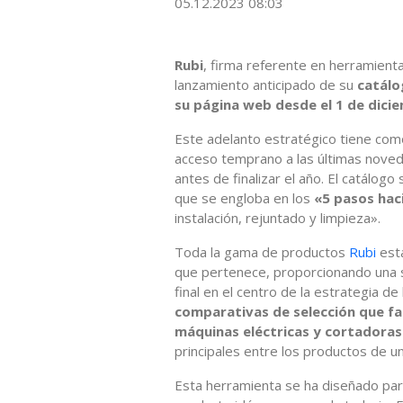
05.12.2023 08:03
Rubi
, firma referente en herramientas
lanzamiento anticipado de su
catálo
su página web desde el 1 de dici
Este adelanto estratégico tiene como
acceso temprano a las últimas noved
antes de finalizar el año. El catálogo
que se engloba en los
«5 pasos haci
instalación, rejuntado y limpieza».
Toda la gama de productos
Rubi
est
que pertenece, proporcionando una sol
final en el centro de la estrategia d
comparativas de selección que fac
máquinas eléctricas y cortadora
principales entre los productos de un
Esta herramienta se ha diseñado para 