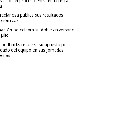
stellón: el proceso entra en la recta
al
rcelanosa publica sus resultados
onómicos
ac Grupo celebra su doble aniversario
julio
upo Ibricks refuerza su apuesta por el
idado del equipo en sus jornadas
ternas