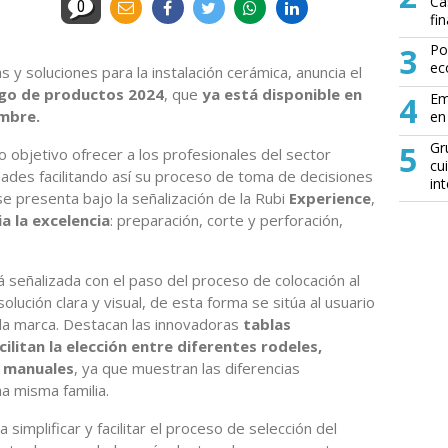
Ca
0
fin
3
Po
ec
 y soluciones para la instalación cerámica, anuncia el
go de productos 2024
, que
ya está disponible en
4
Em
embre.
en 
5
Gr
 objetivo ofrecer a los profesionales del sector
cu
ades facilitando así su proceso de toma de decisiones
in
 se presenta bajo la señalización de la Rubi
Experience
,
a la excelencia
: preparación, corte y perforación,
á señalizada con el paso del proceso de colocación al
ución clara y visual, de esta forma se sitúa al usuario
e la marca. Destacan las innovadoras
tablas
ilitan la elección entre diferentes rodeles,
s manuales
, ya que muestran las diferencias
a misma familia.
simplificar y facilitar el proceso de selección del