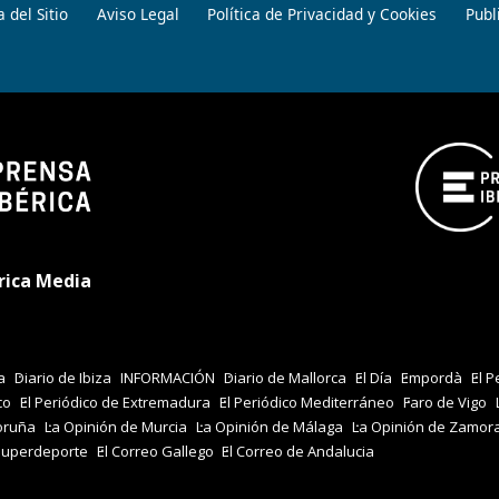
 del Sitio
Aviso Legal
Política de Privacidad y Cookies
Publ
rica Media
a
Diario de Ibiza
INFORMACIÓN
Diario de Mallorca
El Día
Empordà
El P
co
El Periódico de Extremadura
El Periódico Mediterráneo
Faro de Vigo
oruña
La Opinión de Murcia
La Opinión de Málaga
La Opinión de Zamor
Superdeporte
El Correo Gallego
El Correo de Andalucia