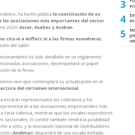
3
Po
ec
r cerámico, ha hecho pública
la constitución de su
4
Em
 las asociaciones más importantes del sector
en 
ama 2023:
Ascer, Asebec y Aseban.
5
Mo
pr
o cita ni a Anffecc ni a las firmas esmalteras
,
ve
ición del salón.
uncionamiento ha sido detallado en un reglamento
encionadas asociaciones, desempeñará un papel
ción de la feria».
nismo vivo que contemplará su actualización en el
rectora del certamen internacional.
a estarán representados los colectivos y los
 representarán a las asociaciones empresariales más
 a Feria Valencia, mientras que los vocales expositores
s sectoriales. El comité también tendrá la posibilidad
echo a voto, y la Asociación Nacional de Distribuidores
cción (
Andimac
) dispondrá de una vocalía invitada.