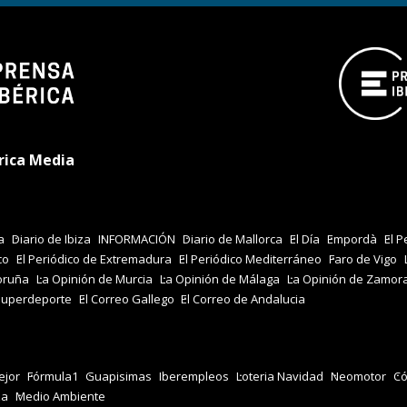
rica Media
a
Diario de Ibiza
INFORMACIÓN
Diario de Mallorca
El Día
Empordà
El P
co
El Periódico de Extremadura
El Periódico Mediterráneo
Faro de Vigo
oruña
La Opinión de Murcia
La Opinión de Málaga
La Opinión de Zamor
Superdeporte
El Correo Gallego
El Correo de Andalucia
jor
Fórmula1
Guapisimas
Iberempleos
Loteria Navidad
Neomotor
Có
za
Medio Ambiente