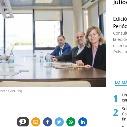
Juli
Edici
Periód
Consul
la edi
el lect
Pulsa a
LO MÁ
cente Garrido)
1
Un
ca
2
Su
Ca
fin
0