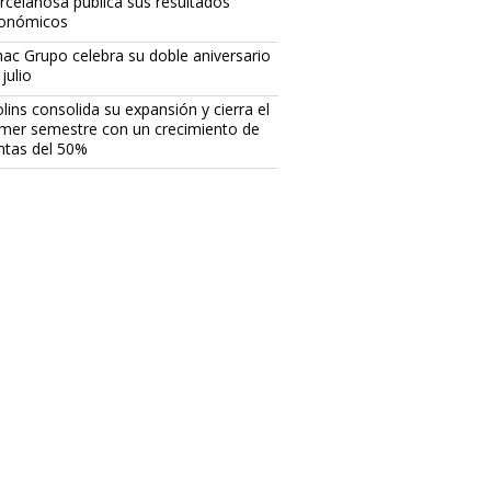
rcelanosa publica sus resultados
onómicos
ac Grupo celebra su doble aniversario
julio
lins consolida su expansión y cierra el
imer semestre con un crecimiento de
ntas del 50%