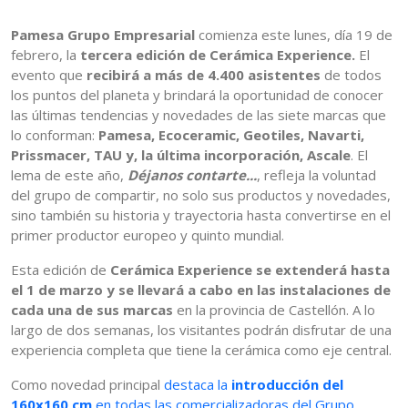
Pamesa Grupo Empresarial
comienza este lunes, día 19 de
febrero, la
tercera edición de Cerámica Experience.
El
evento que
recibirá a más de 4.400 asistentes
de todos
los puntos del planeta y brindará la oportunidad de conocer
las últimas tendencias y novedades de las siete marcas que
lo conforman:
Pamesa, Ecoceramic, Geotiles, Navarti,
Prissmacer, TAU y, la última incorporación, Ascale
. El
lema de este año,
Déjanos contarte...
, refleja la voluntad
del grupo de compartir, no solo sus productos y novedades,
sino también su historia y trayectoria hasta convertirse en el
primer productor europeo y quinto mundial.
Esta edición de
Cerámica Experience se extenderá hasta
el 1 de marzo y se llevará a cabo en las instalaciones de
cada una de sus marcas
en la provincia de Castellón. A lo
largo de dos semanas, los visitantes podrán disfrutar de una
experiencia completa que tiene la cerámica como eje central.
Como novedad principal
destaca la
introducción del
160x160 cm
en todas las comercializadoras del Grupo