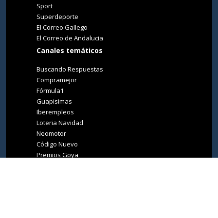
Sport
Superdeporte
El Correo Gallego
El Correo de Andalucia
Canales temáticos
Buscando Respuestas
Compramejor
Fórmula1
Guapisimas
Iberempleos
Loteria Navidad
Neomotor
Código Nuevo
Premios Goya
Premios Oscar
Tucasa
Living Ibiza
Medio Ambiente