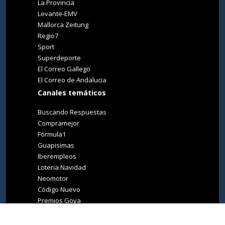
La Provincia
Levante-EMV
Mallorca Zeitung
Regio7
Sport
Superdeporte
El Correo Gallego
El Correo de Andalucia
Canales temáticos
Buscando Respuestas
Compramejor
Fórmula1
Guapisimas
Iberempleos
Loteria Navidad
Neomotor
Código Nuevo
Premios Goya
Premios Oscar
Tucasa