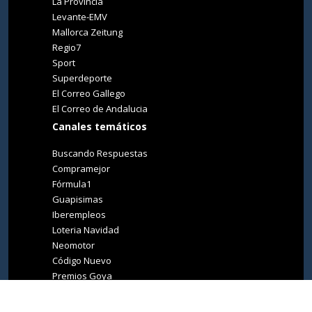
La Provincia
Levante-EMV
Mallorca Zeitung
Regio7
Sport
Superdeporte
El Correo Gallego
El Correo de Andalucia
Canales temáticos
Buscando Respuestas
Compramejor
Fórmula1
Guapisimas
Iberempleos
Loteria Navidad
Neomotor
Código Nuevo
Premios Goya
Premios Oscar
Tucasa