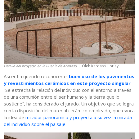
| Oleh Kardash Horlay
Detalle del proyecto en la Puebla de Arenoso.
Ascer ha querido reconocer el
buen uso de los pavimentos
y revestimientos cerámicos en este proyecto singular
.
“Se estrecha la relación del individuo con el entorno a través
de una comunión entre el ser humano y la tierra que lo
sostiene”, ha considerado el jurado. Un objetivo que se logra
con la disposición del material cerámico empleado, que evoca
la idea de
mirador panorámico y proyecta a su vez la mirada
del individuo sobre el paisaje
.