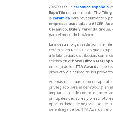
CASTELLÓ
. La
cerámica española
v
ExpoTile
(anteriormente
The Tilin
la
cerámica
para revestimiento y pa
empresas asociadas a ASCER: Adex
Cerámico, Etile y Peronda Group
,
para el mercado británico.
La muestra, organizada por The Tile 
cerámico en Reino Unido que agrupa
a la fabricación, distribución, comerc
celebra en el
hotel Hilton Metrop
entrega de los
TTA Awards
, que re
producto y la calidad de los proyecto
Además de actuar como escaparate d
privilegiado para el
networking
, en e
ampliar su red de contactos, interca
principales decisores y prescriptor
oportunidades de negocio. Desde 202
de entrega de los TTA Awards, reforz