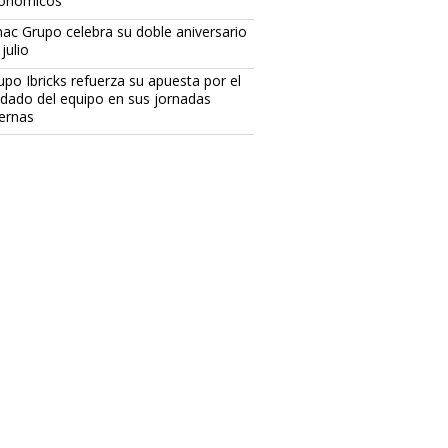
onómicos
ac Grupo celebra su doble aniversario
julio
upo Ibricks refuerza su apuesta por el
idado del equipo en sus jornadas
ternas