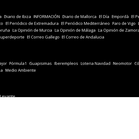
a
Diario de Ibiza
INFORMACIÓN
Diario de Mallorca
El Día
Empordà
El P
co
El Periódico de Extremadura
El Periódico Mediterráneo
Faro de Vigo
oruña
La Opinión de Murcia
La Opinión de Málaga
La Opinión de Zamor
Superdeporte
El Correo Gallego
El Correo de Andalucia
jor
Fórmula1
Guapisimas
Iberempleos
Loteria Navidad
Neomotor
Có
za
Medio Ambiente
 Levante