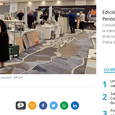
Edici
Periód
Consul
la edi
el lect
Pulsa a
LO MÁ
 pasado.
(EPDA)
1
Un
ca
2
Su
Ca
fin
0
3
Po