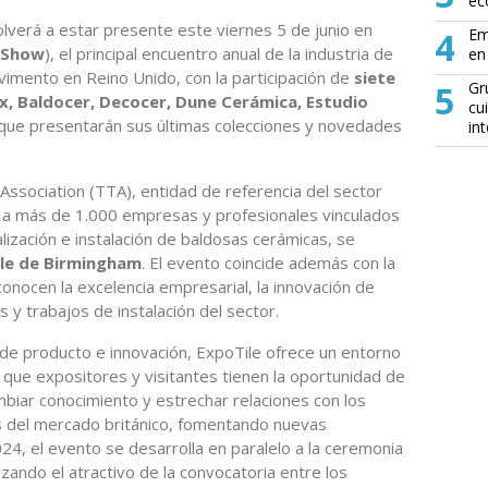
ec
olverá a estar presente este viernes 5 de junio en
4
Em
g Show
), el principal encuentro anual de la industria de
en 
vimento en Reino Unido, con la participación de
siete
5
Gr
, Baldocer, Decocer, Dune Cerámica, Estudio
cu
 que presentarán sus últimas colecciones y novedades
in
Association (TTA), entidad de referencia del sector
 a más de 1.000 empresas y profesionales vinculados
ialización e instalación de baldosas cerámicas, se
ole de Birmingham
. El evento coincide además con la
conocen la excelencia empresarial, la innovación de
s y trabajos de instalación del sector.
e producto e innovación, ExpoTile ofrece un entorno
l que expositores y visitantes tienen la oportunidad de
mbiar conocimiento y estrechar relaciones con los
es del mercado británico, fomentando nuevas
4, el evento se desarrolla en paralelo a la ceremonia
ando el atractivo de la convocatoria entre los