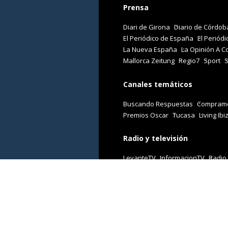
Prensa
Diari de Girona
Diario de Córdob
El Periódico de España
El Periódi
La Nueva España
La Opinión A C
Mallorca Zeitung
Regio7
Sport
Canales temáticos
Buscando Respuestas
Comprame
Premios Oscar
Tucasa
Living Ibi
Radio y televisión
LevanteTV
InformacionTV
Radio
Revistas
Cuore
Stilo
Viajar
Woman