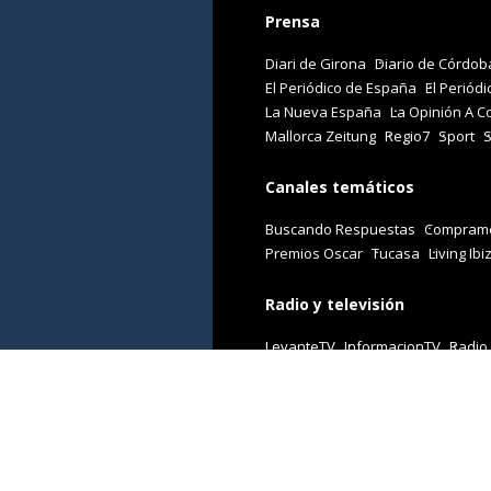
Prensa
Diari de Girona
Diario de Córdob
El Periódico de España
El Periódi
La Nueva España
La Opinión A C
Mallorca Zeitung
Regio7
Sport
Canales temáticos
Buscando Respuestas
Comprame
Premios Oscar
Tucasa
Living Ibi
Radio y televisión
LevanteTV
InformacionTV
Radio
Revistas
Cuore
Stilo
Viajar
Woman