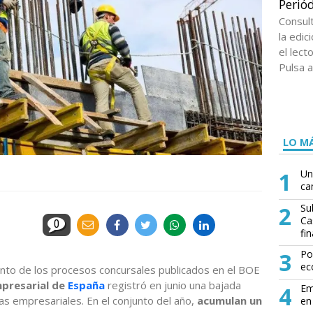
Periód
Consul
la edi
el lect
Pulsa a
LO MÁ
1
Un
ca
2
Su
Ca
0
fin
3
Po
ec
ento de los procesos concursales publicados en el BOE
mpresarial de
España
registró en junio una bajada
4
Em
ias empresariales. En el conjunto del año,
acumulan un
en 