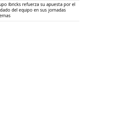
upo Ibricks refuerza su apuesta por el
idado del equipo en sus jornadas
ternas