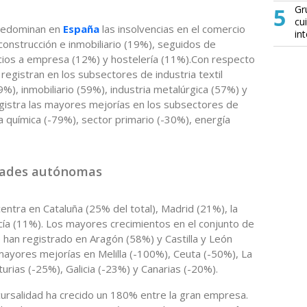
5
Gr
cu
predominan en
España
las insolvencias en el comercio
in
construcción e inmobiliario (19%), seguidos de
icios a empresa (12%) y hostelería (11%).Con respecto
egistran en los subsectores de industria textil
%), inmobiliario (59%), industria metalúrgica (57%) y
egistra las mayores mejorías en los subsectores de
ia química (-79%), sector primario (-30%), energía
dades autónomas
entra en Cataluña (25% del total), Madrid (21%), la
cía (11%). Los mayores crecimientos en el conjunto de
 han registrado en Aragón (58%) y Castilla y León
 mayores mejorías en Melilla (-100%), Ceuta (-50%), La
turias (-25%), Galicia (-23%) y Canarias (-20%).
cursalidad ha crecido un 180% entre la gran empresa.