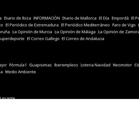
a
Diario de Ibiza
INFORMACIÓN
Diario de Mallorca
El Día
Empordà
El P
co
El Periódico de Extremadura
El Periódico Mediterráneo
Faro de Vigo
oruña
La Opinión de Murcia
La Opinión de Málaga
La Opinión de Zamor
Superdeporte
El Correo Gallego
El Correo de Andalucia
jor
Fórmula1
Guapisimas
Iberempleos
Loteria Navidad
Neomotor
Có
za
Medio Ambiente
 Levante