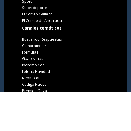
Sport
Superdeporte
El Correo Gallego
El Correo de Andalucia
Canales temáticos
Buscando Respuestas
Compramejor
Fórmula1
Guapisimas
Iberempleos
Loteria Navidad
Neomotor
Código Nuevo
Premios Goya
Premios Oscar
Tucasa
Living Ibiza
Medio Ambiente