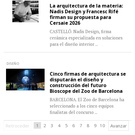
La arquitectura de la materia:
Nadis Design y Francesc Rifé
firman su propuesta para
Cersaie 2026
CASTELLÓ. Nadis Design, firma
cerámica especializada en soluciones
para el diseño interior
...
DISEÑO
Cinco firmas de arquitectura se
disputarán el diseño y
construcción del futuro
Bioscope del Zoo de Barcelona
BARCELONA. El Zoo de Barcelona ha
seleccionado a los cinco equipos
finalistas del concurso
...
1
2
3
4
5
6
7
8
9
10
Retroceder
Avanzar