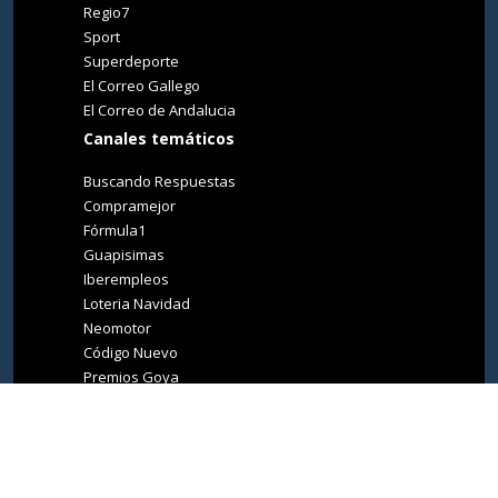
Regio7
Sport
Superdeporte
El Correo Gallego
El Correo de Andalucia
Canales temáticos
Buscando Respuestas
Compramejor
Fórmula1
Guapisimas
Iberempleos
Loteria Navidad
Neomotor
Código Nuevo
Premios Goya
Premios Oscar
Tucasa
Living Ibiza
Medio Ambiente