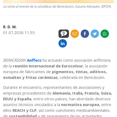
La visita al evento de la alcaldesa de Benicàssim, Susana Marqués.
(EPDA)
R. D. M.
01.07.2026 11:55
0
BENICÀSSIM
.
Anffecc
ha actuado como asociación anfitriona
de la
reunión internacional de Eurocolour
, la asociación
europea de fabricantes de
pigmentos, tintas, aditivos,
esmaltes y fritas cerámicas
, celebrada en Benicàssim.
Durante el encuentro, representantes de asociaciones y
empresas procedentes de
Alemania, Italia, Francia, Suiza,
EEUU y España
, entre otros países, han abordado diversos
asuntos técnicos vinculados a la
normativa europea
, entre
ellos
REACH y CLP
, así como cuestiones medioambientales,
de
sostenibilidad
y de seguimiento de las actividades