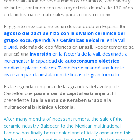
comercialización de revestimientos cerámicos, adhesivos y
aislantes, contando con una trayectoria de más de 130 años
en la industria de materiales para la construcción».
El gigante mexicano no es un desconocido en España.
En
agosto del 2021 se hizo con la división cerámica del
grupo Roca
, que incluía a
Cerámicas Belcaire
, en la Vall
d’Uixó
, además de dos fábricas en
Brasil
. Recientemente se
anunció una
inversión
en la factoría de la Vall, destinada a
incrementar la capacidad de
autoconsumo eléctrico
mediante placas solares. También se anunció una fuerte
inversión para la instalación de líneas de gran formato
.
Es la segunda compañía de las grandes del azulejo de
Castellón que
pasa a ser de capital extranjero.
El
precedente
fue la venta de Keraben Grupo
a la
multinacional
británica Victoria.
After many months of incessant rumors, the sale of the
ceramic industry Baldocer to the Mexican multinational
Lamosa has finally been sealed and officially announced this
Friday. The agreement was finalized before the beginning of