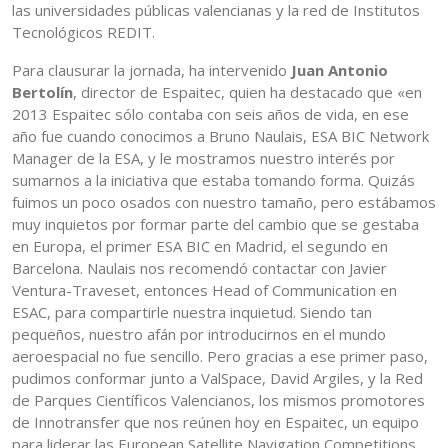
las universidades públicas valencianas y la red de Institutos
Tecnológicos REDIT.
Para clausurar la jornada, ha intervenido
Juan Antonio
Bertolín
, director de Espaitec, quien ha destacado que «en
2013 Espaitec sólo contaba con seis años de vida, en ese
año fue cuando conocimos a Bruno Naulais, ESA BIC Network
Manager de la ESA, y le mostramos nuestro interés por
sumarnos a la iniciativa que estaba tomando forma. Quizás
fuimos un poco osados con nuestro tamaño, pero estábamos
muy inquietos por formar parte del cambio que se gestaba
en Europa, el primer ESA BIC en Madrid, el segundo en
Barcelona. Naulais nos recomendó contactar con Javier
Ventura-Traveset, entonces Head of Communication en
ESAC, para compartirle nuestra inquietud. Siendo tan
pequeños, nuestro afán por introducirnos en el mundo
aeroespacial no fue sencillo. Pero gracias a ese primer paso,
pudimos conformar junto a ValSpace, David Argiles, y la Red
de Parques Científicos Valencianos, los mismos promotores
de Innotransfer que nos reúnen hoy en Espaitec, un equipo
para liderar las European Satellite Navigation Competitions