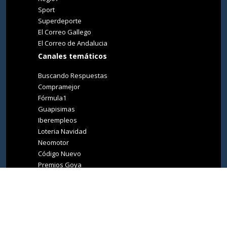
Sport
Superdeporte
El Correo Gallego
El Correo de Andalucia
Canales temáticos
Buscando Respuestas
Compramejor
Fórmula1
Guapisimas
Iberempleos
Loteria Navidad
Neomotor
Código Nuevo
Premios Goya
Premios Oscar
Tucasa
Living Ibiza
Medio Ambiente