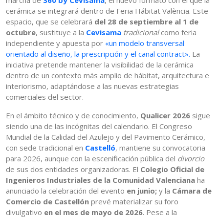
marcha de
360 by Cevisama
, el nuevo formato con el que la
cerámica se integrará dentro de Feria Hábitat València. Este
espacio, que se celebrará
del 28 de septiembre al 1 de
octubre
, sustituye a la
Cevisama
tradicional
como feria
independiente y apuesta por
«un modelo transversal
orientado al diseño, la prescripción y el canal contract».
La
iniciativa pretende mantener la visibilidad de la cerámica
dentro de un contexto más amplio de hábitat, arquitectura e
interiorismo, adaptándose a las nuevas estrategias
comerciales del sector.
En el ámbito técnico y de conocimiento,
Qualicer 2026
sigue
siendo una de las incógnitas del calendario. El Congreso
Mundial de la Calidad del Azulejo y del Pavimento Cerámico,
con sede tradicional en
Castelló
, mantiene su convocatoria
para 2026, aunque con la escenificación pública del
divorcio
de sus dos entidades organizadoras. El
Colegio Oficial de
Ingenieros Industriales de la Comunidad Valenciana
ha
anunciado la celebración del evento
en junio;
y la
Cámara de
Comercio de Castellón
prevé materializar su foro
divulgativo
en el mes de mayo de 2026
. Pese a la