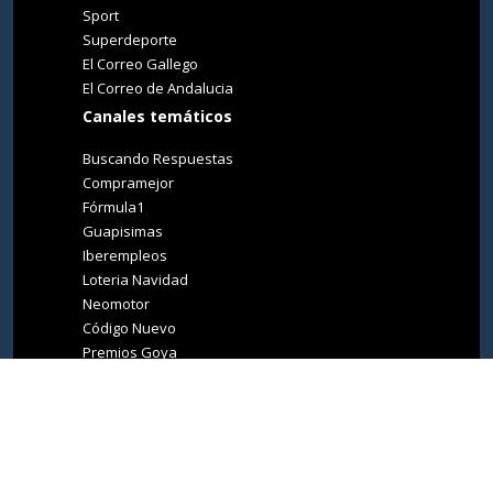
Sport
Superdeporte
El Correo Gallego
El Correo de Andalucia
Canales temáticos
Buscando Respuestas
Compramejor
Fórmula1
Guapisimas
Iberempleos
Loteria Navidad
Neomotor
Código Nuevo
Premios Goya
Premios Oscar
Tucasa
Living Ibiza
Medio Ambiente