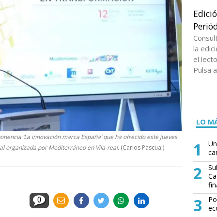
Edici
Periód
Consul
la edi
el lect
Pulsa a
LO MÁ
ponencia ‘La innovación marca España’ que ha ofrecido este jueves
1
Un
al organizada por Mediterráneo en Vila-real.
(Carlos Pascual)
ca
2
Su
Ca
fin
3
Po
0
ec