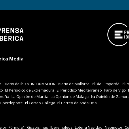
rica Media
a
Diario de Ibiza
INFORMACIÓN
Diario de Mallorca
El Día
Empordà
El P
co
El Periódico de Extremadura
El Periódico Mediterráneo
Faro de Vigo
oruña
La Opinión de Murcia
La Opinión de Málaga
La Opinión de Zamor
Superdeporte
El Correo Gallego
El Correo de Andalucia
jor
Fórmula1
Guapisimas
Iberempleos
Loteria Navidad
Neomotor
Có