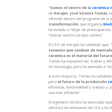
“Somos el centro de la
cerámica
m
de
Kerajet
,
José Vicente Tomás
, 
ofrecido dentro del programa de la 
transformación
, que organiza
Medi
ha instado a “dejar de preocuparnos 
“marcar nuestro propio camino”.
El CEO de Kerajet ha señalado que, “
tenemos que cambiar de mentalid
cerámica es el material del futur
Tomás ha expuesto las “trabas y difi
en tecnología, pero ha animado a “s
A este respecto, Tomás ha señalado
pero
el futuro de la producción
ce
eficiencia, funcionalidad y trabajo y,
sea más eficiente”.
El ingeniero técnico ha anunciado qu
eléctrica sin emisiones de C02 y ha 