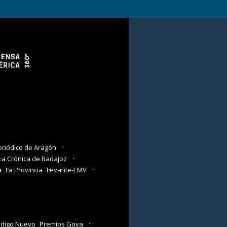
eriódico de Aragón
La Crónica de Badajoz
a
La Provincia
Levante-EMV
digo Nuevo
Premios Goya