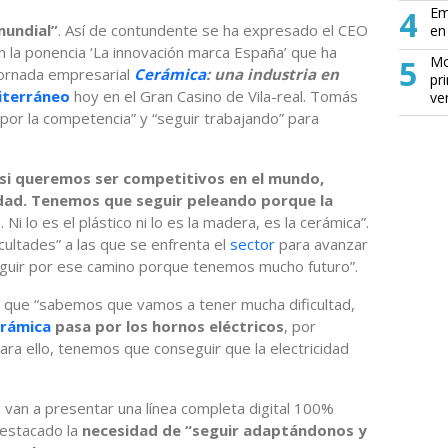
4
Em
undial”
. Así de contundente se ha expresado el CEO
en 
en la ponencia ‘La innovación marca España’ que ha
5
Mo
jornada empresarial
Cerámica
: una industria en
pr
terráneo
hoy en el Gran Casino de Vila-real. Tomás
ve
por la competencia” y “seguir trabajando” para
si queremos ser competitivos en el mundo,
ad. Tenemos que seguir peleando porque la
o
. Ni lo es el plástico ni lo es la madera, es la cerámica”.
cultades” a las que se enfrenta el
sector
para avanzar
eguir por ese camino porque tenemos mucho futuro”.
 que “sabemos que vamos a tener mucha dificultad,
rámica
pasa por los hornos eléctricos
, por
 para ello, tenemos que conseguir que la electricidad
e van a presentar una línea completa digital 100%
destacado la
necesidad de “seguir adaptándonos y