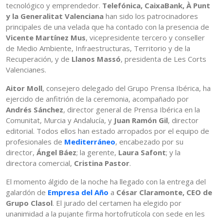
tecnológico y emprendedor.
Telefónica, CaixaBank, À Punt
y la Generalitat Valenciana
han sido los patrocinadores
principales de una velada que ha contado con la presencia de
Vicente Martínez Mus
, vicepresidente tercero y conseller
de Medio Ambiente, Infraestructuras, Territorio y de la
Recuperación, y de
Llanos Massó
, presidenta de Les Corts
Valencianes.
Aitor Moll
, consejero delegado del Grupo Prensa Ibérica, ha
ejercido de anfitrión de la ceremonia, acompañado por
Andrés Sánchez
, director general de Prensa Ibérica en la
Comunitat, Murcia y Andalucía, y
Juan Ramón Gil
, director
editorial. Todos ellos han estado arropados por el equipo de
profesionales de
Mediterráneo
, encabezado por su
director,
Ángel Báez
; la gerente,
Laura Safont
; y la
directora comercial,
Cristina Pastor
.
El momento álgido de la noche ha llegado con la entrega del
galardón de
Empresa del Año
a
César Claramonte, CEO de
Grupo Clasol
. El jurado del certamen ha elegido por
unanimidad a la pujante firma hortofrutícola con sede en les