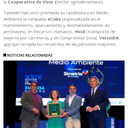
la
Cooperativa de Viver (
sector agroalimentario).
También han visto premiada su candidatura en Medio
Ambiente la compañía
eCube
(especializada en el
mantenimiento, aparcamiento y desmantelamiento de
aeronaves); en Recursos Humanos,
Hicid
(transporte de
viajeros por carretera); y en Compromiso Social,
VersedIA
,
app
que recopila los recuerdos de las personas mayores.
NOTICIAS RELACIONADAS