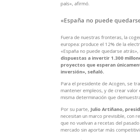
país», afirmó.
«España no puede quedarse
Fuera de nuestras fronteras, la cogen
europea: produce el 12% de la electri
«España no puede quedarse atrás», re
dispuestas a invertir 1.300 millo
proyectos que esperan únicament
inversión», señaló.
Para el presidente de Acogen, se trat
mantener empleos, y de crear valor e
misma determinación que demuestran
Por su parte,
Julio Artiñano, pres
necesitan un marco previsible, con r
que no vuelvan a recetas del pasad
mercado sin aportar más competitivi