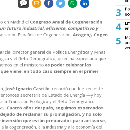
fin
0
3
Po
ec
do en Madrid el
Congreso Anual de Cogeneración
4
Em
un futuro industrial, eficiente, competitivo y
en 
Asociación Española de Cogeneración,
Acogen,
y
Cogen
5
Mo
pr
ve
arcía
, director general de Política Energética y Minas
ológica y el Reto Demográfico, quien ha expresado que
nemos en el ministerio
es poder celebrar las
 que viene, en todo caso siempre en el primer
en,
José Ignacio Castillo
, recordó que fue «en este
 entonces secretaria de Estado de Energía —y hoy
ra la Transición Ecológica y el Reto Demográfico—
tas.
Cuatro años después, seguimos esperando».
 dejado de reclamar su promulgación, y no solo
e inversión que están preparados para activarse,
a la cogeneración, a la industria y a la economía del