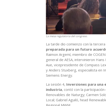
La mesa regulatoria del congreso.
La tarde dio comienzo con la tercera
preparada para un futuro acuerdo
Raimon Argemí, miembro de COGEN E
general de AESA, intervinieron Han
Aue, vicepresidente de Compass Lex
y Anders Stuxberg, especialista en I
Siemens Energy.
La sesión 4,
Inversiones para una 
industria
, contó con la participación
Renovables de Naturgy; Carmen Solda
Local; Gabriel Aguiló, head Renewabl
Regional MWM.