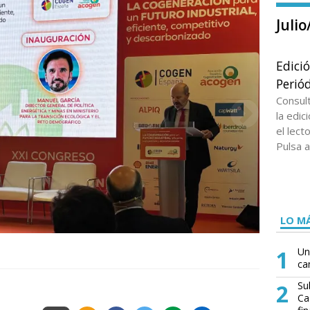
Juli
Edici
Periód
Consul
la edi
el lect
Pulsa a
LO MÁ
1
Un
ca
2
Su
Ca