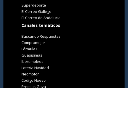
Superdeporte
El Correo Gallego
El Correo de Andalucia
Canales temáticos
Buscando Respuestas
Compramejor
Fórmula1
Guapisimas
Iberempleos
Loteria Navidad
Neomotor
Código Nuevo
Premios Goya
Premios Oscar
Tucasa
Living Ibiza
Medio Ambiente