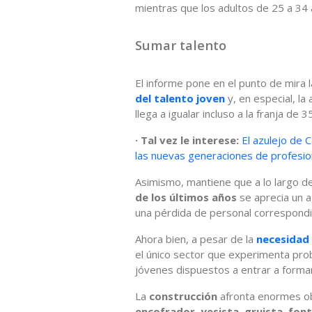
mientras que los adultos de 25 a 34
Sumar talento
El informe pone en el punto de mira 
del talento joven
y, en especial, l
llega a igualar incluso a la franja de 
· Tal vez le interese:
El azulejo de 
las nuevas generaciones de profesio
Asimismo, mantiene que a lo largo d
de los últimos años
se aprecia un 
una pérdida de personal correspondi
Ahora bien, a pesar de la
necesidad 
el único sector que experimenta prob
jóvenes dispuestos a entrar a formar 
La
construcción
afronta enormes o
encofrador, yesista, gruista, font