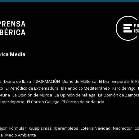
rica Media
a
Diario de Ibiza
INFORMACIÓN
Diario de Mallorca
El Día
Empordà
El P
co
El Periódico de Extremadura
El Periódico Mediterráneo
Faro de Vigo
oruña
La Opinión de Murcia
La Opinión de Málaga
La Opinión de Zamor
Superdeporte
El Correo Gallego
El Correo de Andalucia
jor
Fórmula1
Guapisimas
Iberempleos
Loteria Navidad
Neomotor
Có
za
Medio Ambiente