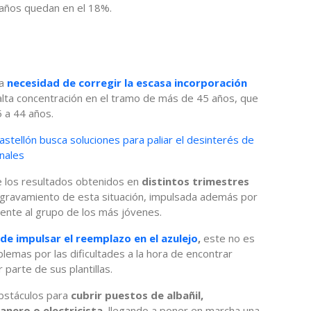
 años quedan en el 18%.
la
necesidad de corregir la escasa incorporación
a alta concentración en el tramo de más de 45 años, que
35 a 44 años.
Castellón busca soluciones para paliar el desinterés de
nales
e los resultados obtenidos en
distintos trimestres
agravamiento de esta situación, impulsada además por
ente al grupo de los más jóvenes.
de impulsar el reemplazo en el azulejo
,
este no es
lemas por las dificultades a la hora de encontrar
parte de sus plantillas.
bstáculos para
cubrir puestos de albañil,
anero o electricista
, llegando a poner en marcha una