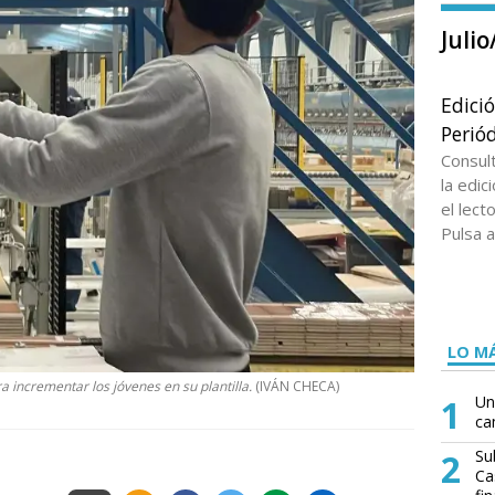
Juli
Edici
Periód
Consul
la edi
el lect
Pulsa a
LO MÁ
 incrementar los jóvenes en su plantilla.
(IVÁN CHECA)
1
Un
ca
2
Su
Ca