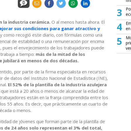
fin
0
3
Po
ec
n la industria cerámica.
O al menos hasta ahora. El
4
Em
ejorar sus condiciones para ganar atractivo y
en 
l y como recogió este diario, con fórmulas como una
5
Mo
tencial de estabilidad o una remuneración por encima
pr
a, pues el envejecimiento de los trabajadores puede
ve
 trabaja a tiempo:
más de la mitad de los
e jubilará en menos de dos décadas.
entido, por parte de la firma especialista en recursos
ir de datos del Instituto Nacional de Estadística (INE),
onal.
El 52% de la plantilla de la industria azulejera
 que está a 20 años o menos de alcanzar la edad de
 trabajadores están en la franja comprendida entre los
los 55 años. Es decir, que prácticamente un cuarto de
 década o menos.
ntidad de jóvenes que forman parte de la plantilla de
s de 24 años solo representan el 3% del total,