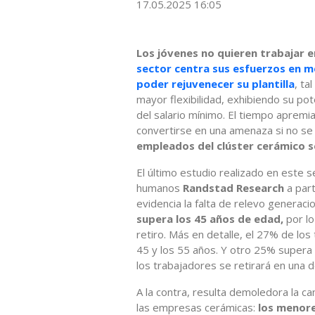
17.05.2025 16:05
Los jóvenes no quieren trabajar e
sector centra sus esfuerzos en m
poder rejuvenecer su plantilla
, ta
mayor flexibilidad, exhibiendo su po
del salario mínimo. El tiempo apremi
convertirse en una amenaza si no se
empleados del clúster cerámico s
El último estudio realizado en este s
humanos
Randstad Research
a part
evidencia la falta de relevo generaci
supera los 45 años de edad,
por lo
retiro. Más en detalle, el 27% de los
45 y los 55 años. Y otro 25% supera 
los trabajadores se retirará en una
A la contra, resulta demoledora la ca
las empresas cerámicas:
los menore